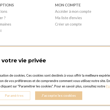
OPTIONS
MON COMPTE
tions
Accéder à mon compte
er ?
Ma liste d'envies
umaines
Créer un compte
i
votre vie privée
isation de cookies. Ces cookies sont destinés à vous offrir la meilleure expérie
 de vos préférences et de comprendre comment vous utilisez notre site. En cli
PTIONS LUXEMBOURG
liquant sur "Paramétrer les cookies". Pour en savoir plus, consultez notre
Po
Duc Jean
LD LUXEMBOURG
Paramètres
J'accepte les cookies
28 77 87 88