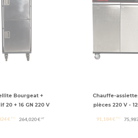
ellite Bourgeat +
Chauffe-assiette
f 20 + 16 GN 220 V
pièces 220 V - 
824 €
91,184 €
264,020 €
75,987