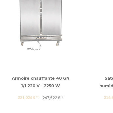
Armoire chauffante 40 GN
Sat
1/1 220 V - 2250 W
humidi
321,026 €
316,
267,522 €