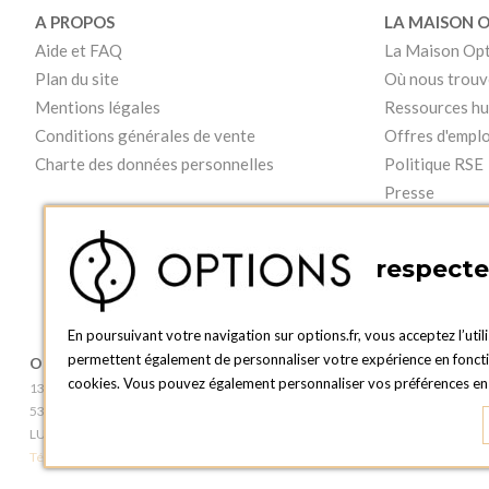
A PROPOS
LA MAISON 
Aide et FAQ
La Maison Op
Plan du site
Où nous trouv
Mentions légales
Ressources h
Conditions générales de vente
Offres d'emplo
Charte des données personnelles
Politique RSE
Presse
Vidéos
respecte 
En poursuivant votre navigation sur options.fr, vous acceptez l’util
permettent également de personnaliser votre expérience en fonction
OPTIONS LUXEMBOURG
BOUTIQUE O
cookies. Vous pouvez également personnaliser vos préférences en c
13 rue Paul Rischard
2, avenue Grand-
5324 Contern
L - 1842 HOWA
LUXEMBOURG
LUXEMBOURG
Téléphone :
+352 28 77 87 88
Téléphone :
+352 