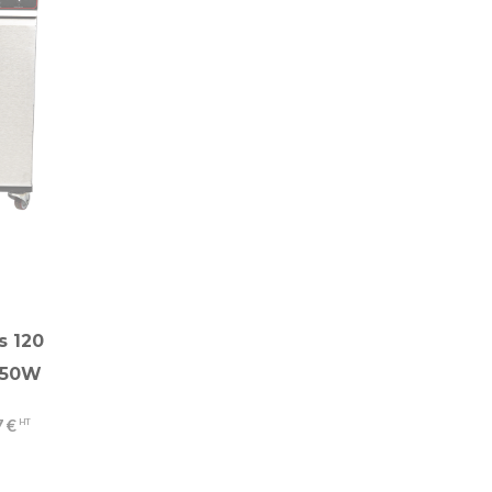
s 120
1250W
 €