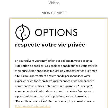
Vidéos
MON COMPTE
Accéder à mon compte
Ma liste d'envies
Créer un compte
PRATIQUE
respecte votre vie privée
Catalogues et bons de commande
Blog Options
Tutoriels
En poursuivant votre navigation sur options.fr, vous acceptez
l’utilisation de cookies. Ces cookies sont destinés à vous offrir la
meilleure expérience possible lors de votre navigation sur notre
site. Ils nous permettent également de personnaliser votre
expérience en fonction de vos préférences et de comprendre
comment vous utilisez notre site. En cliquant sur "J’accepte",
vous consentez à l'utilisation de tous les cookies. Vous pouvez
OPTIONS LUXEMBOURG
également personnaliser vos préférences en cliquant sur
13 rue Paul Rischard
"Paramétrer les cookies". Pour en savoir plus, consultez notre
5324 Contern
Politique de Confidentialité
.
LUXEMBOURG