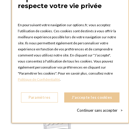
respecte votre vie privée
+1
En poursuivant votre navigation sur options.fr, vous acceptez
l’utilisation de cookies. Ces cookies sont destinés à vous offrir la
Chaise Napoléon transparente plexi
meilleure expérience possible lors de votre navigation sur notre
avec galette velours blanche
site. Ils nous permettent également de personnaliser votre
expérience en fonction de vos préférences et de comprendre
17,042 €
14,202 €
comment vous utilisez notre site. En cliquant sur "J’accepte",
vous consentez à l'utilisation de tous les cookies. Vous pouvez
AJOUTER AU PANIER
également personnaliser vos préférences en cliquant sur
"Paramétrer les cookies". Pour en savoir plus, consultez notre
Politique de Confidentialité
.
Paramètres
J'accepte les cookies
Continuer sans accepter
>