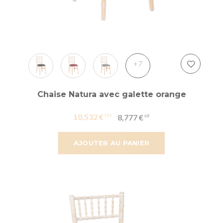
+7
Chaise Natura avec galette orange
10,532 €
8,777 €
AJOUTER AU PANIER