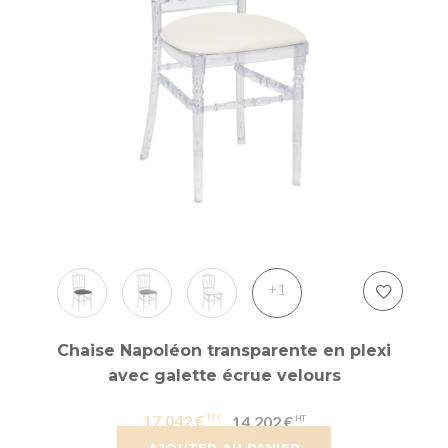
+1
Chaise Napoléon transparente en plexi
avec galette écrue velours
17,042 €
14,202 €
AJOUTER AU PANIER