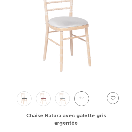
+7
Chaise Natura avec galette gris
argentée