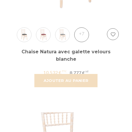
+7
Chaise Natura avec galette velours
blanche
10,532 €
8,777 €
AJOUTER AU PANIER