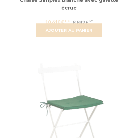
Chaise Simplex blanche avec galette
écrue
10,610 €
8,842 €
AJOUTER AU PANIER