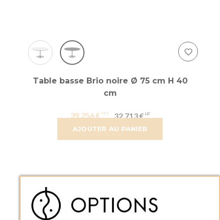
Table basse Brio noire Ø 75 cm H 40
cm
39,256 €
32,713 €
AJOUTER AU PANIER