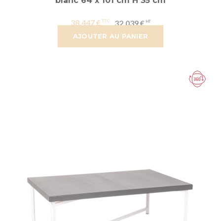
blanc 64 x 101 cm H 35 cm
38,447 €
32,039 €
AJOUTER AU PANIER