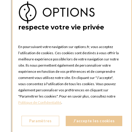
Ma liste d'envies
Créer un compte
PRATIQUE
respecte votre vie privée
Catalogues et bons de commande
Blog Options
Tutoriels
En poursuivant votre navigation sur options.fr, vous acceptez
l’utilisation de cookies. Ces cookies sont destinés à vous offrir la
meilleure expérience possible lors de votre navigation sur notre
site. Ils nous permettent également de personnaliser votre
expérience en fonction de vos préférences et de comprendre
comment vous utilisez notre site. En cliquant sur "J’accepte",
vous consentez à l'utilisation de tous les cookies. Vous pouvez
OPTIONS LUXEMBOURG
également personnaliser vos préférences en cliquant sur
13 rue Paul Rischard
"Paramétrer les cookies". Pour en savoir plus, consultez notre
5324 Contern
Politique de Confidentialité
.
LUXEMBOURG
Téléphone :
+352 28 77 87 88
Paramètres
J'accepte les cookies
BOUTIQUE OPTIONS LUXEMBOURG
2, avenue Grand-Duc Jean