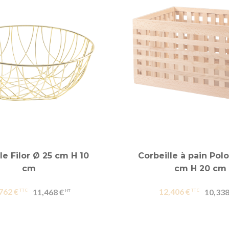
le Filor Ø 25 cm H 10
Corbeille à pain Polo
cm
cm H 20 cm
762 €
12,406 €
11,468 €
10,338