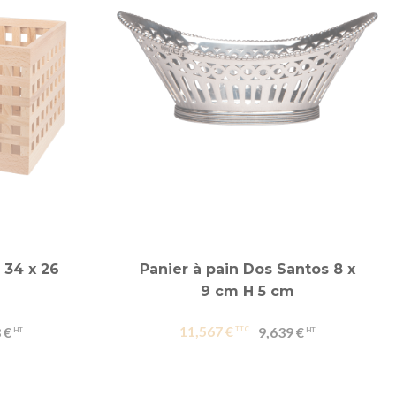
 34 x 26
Panier à pain Dos Santos 8 x
9 cm H 5 cm
11,567 €
 €
9,639 €