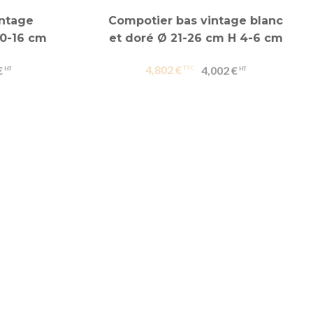
intage
Compotier bas vintage blanc
10-16 cm
et doré Ø 21-26 cm H 4-6 cm
4,802 €
€
4,002 €