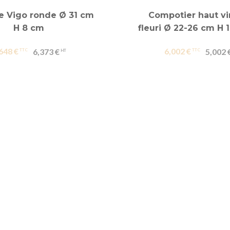
le Vigo ronde Ø 31 cm
Compotier haut v
H 8 cm
fleuri Ø 22-26 cm H 
648 €
6,002 €
6,373 €
5,002 