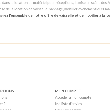
dans la location de matériel pour réceptions, la mise en scène des Ar
e de la location de vaisselle, nappage, mobilier événementiel et mat
rez l'ensemble de notre offre de vaisselle et de mobilier à la lo
OPTIONS
MON COMPTE
tions
Accéder à mon compte
er ?
Ma liste d'envies
umaines
Créer un compte