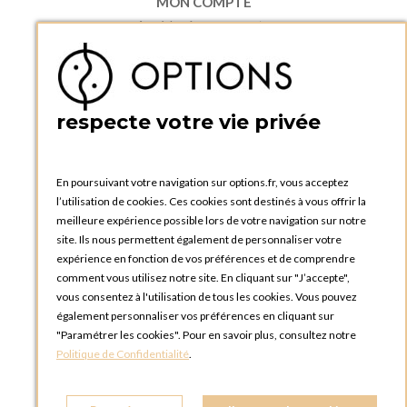
MON COMPTE
Accéder à mon compte
Ma liste d'envies
Créer un compte
PRATIQUE
respecte votre vie privée
Catalogues et bons de commande
Blog Options
Tutoriels
En poursuivant votre navigation sur options.fr, vous acceptez
l’utilisation de cookies. Ces cookies sont destinés à vous offrir la
meilleure expérience possible lors de votre navigation sur notre
site. Ils nous permettent également de personnaliser votre
expérience en fonction de vos préférences et de comprendre
comment vous utilisez notre site. En cliquant sur "J’accepte",
vous consentez à l'utilisation de tous les cookies. Vous pouvez
OPTIONS LUXEMBOURG
également personnaliser vos préférences en cliquant sur
13 rue Paul Rischard
"Paramétrer les cookies". Pour en savoir plus, consultez notre
5324 Contern
Politique de Confidentialité
.
LUXEMBOURG
Téléphone :
+352 28 77 87 88