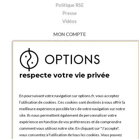
Politique RSE
Presse
Vidéos
MON COMPTE
Accéder à mon compte
Ma liste d'envies
Créer un compte
PRATIQUE
respecte votre vie privée
Catalogues et bons de commande
Blog Options
Tutoriels
En poursuivant votre navigation sur options.fr, vous acceptez
l’utilisation de cookies. Ces cookies sont destinés à vous offrir la
meilleure expérience possible lors de votre navigation sur notre
site. Ils nous permettent également de personnaliser votre
expérience en fonction de vos préférences et de comprendre
comment vous utilisez notre site. En cliquant sur "J’accepte",
vous consentez à l'utilisation de tous les cookies. Vous pouvez
OPTIONS LUXEMBOURG