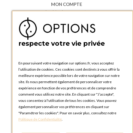
MON COMPTE
Accéder à mon compte
Ma liste d'envies
Créer un compte
PRATIQUE
respecte votre vie privée
Catalogues et bons de commande
Blog Options
Tutoriels
En poursuivant votre navigation sur options.fr, vous acceptez
l’utilisation de cookies. Ces cookies sont destinés à vous offrir la
meilleure expérience possible lors de votre navigation sur notre
site. Ils nous permettent également de personnaliser votre
expérience en fonction de vos préférences et de comprendre
comment vous utilisez notre site. En cliquant sur "J’accepte",
vous consentez à l'utilisation de tous les cookies. Vous pouvez
OPTIONS LUXEMBOURG
également personnaliser vos préférences en cliquant sur
13 rue Paul Rischard
"Paramétrer les cookies". Pour en savoir plus, consultez notre
5324 Contern
Politique de Confidentialité
.
LUXEMBOURG
Téléphone :
+352 28 77 87 88