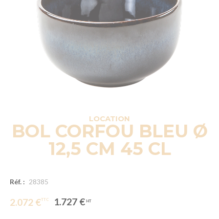
LOCATION
BOL CORFOU BLEU Ø
12,5 CM 45 CL
Réf. :
28385
1.727 €
2.072 €