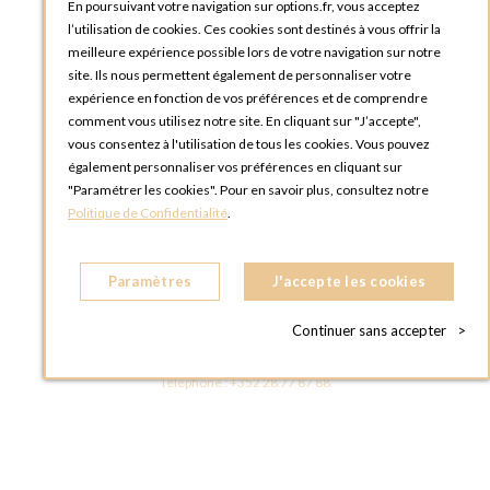
Tutoriels
En poursuivant votre navigation sur options.fr, vous acceptez
l’utilisation de cookies. Ces cookies sont destinés à vous offrir la
meilleure expérience possible lors de votre navigation sur notre
site. Ils nous permettent également de personnaliser votre
expérience en fonction de vos préférences et de comprendre
comment vous utilisez notre site. En cliquant sur "J’accepte",
vous consentez à l'utilisation de tous les cookies. Vous pouvez
OPTIONS LUXEMBOURG
également personnaliser vos préférences en cliquant sur
13 rue Paul Rischard
"Paramétrer les cookies". Pour en savoir plus, consultez notre
5324 Contern
Politique de Confidentialité
.
LUXEMBOURG
Téléphone :
+352 28 77 87 88
Paramètres
J'accepte les cookies
BOUTIQUE OPTIONS LUXEMBOURG
2, avenue Grand-Duc Jean
Continuer sans accepter
>
L - 1842 HOWALD LUXEMBOURG
LUXEMBOURG
Téléphone :
+352 28 77 87 88