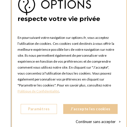
Créer un compte
PRATIQUE
respecte votre vie privée
Catalogues et bons de commande
Blog Options
Tutoriels
En poursuivant votre navigation sur options.fr, vous acceptez
l’utilisation de cookies. Ces cookies sont destinés à vous offrir la
meilleure expérience possible lors de votre navigation sur notre
site. Ils nous permettent également de personnaliser votre
expérience en fonction de vos préférences et de comprendre
comment vous utilisez notre site. En cliquant sur "J’accepte",
vous consentez à l'utilisation de tous les cookies. Vous pouvez
OPTIONS LUXEMBOURG
également personnaliser vos préférences en cliquant sur
13 rue Paul Rischard
"Paramétrer les cookies". Pour en savoir plus, consultez notre
5324 Contern
Politique de Confidentialité
.
LUXEMBOURG
Téléphone :
+352 28 77 87 88
Paramètres
J'accepte les cookies
BOUTIQUE OPTIONS LUXEMBOURG
2, avenue Grand-Duc Jean
Continuer sans accepter
>
L - 1842 HOWALD LUXEMBOURG