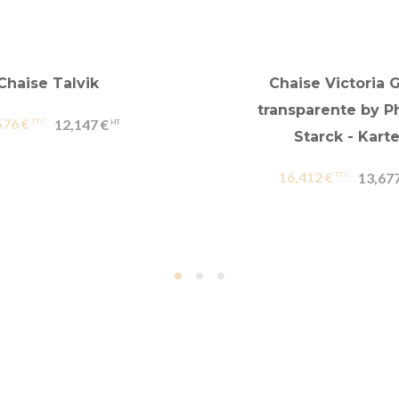
Chaise Talvik
Chaise Victoria 
transparente by Ph
576 €
12,147 €
Starck - Karte
16,412 €
13,677