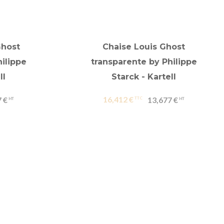
Ghost
Chaise Louis Ghost
ilippe
transparente by Philippe
ll
Starck - Kartell
16,412 €
 €
13,677 €