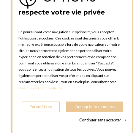
PRATIQUE
respecte votre vie privée
Catalogues et bons de commande
Blog Options
Tutoriels
En poursuivant votre navigation sur options.fr, vous acceptez
l’utilisation de cookies. Ces cookies sont destinés à vous offrir la
meilleure expérience possible lors de votre navigation sur notre
site. Ils nous permettent également de personnaliser votre
expérience en fonction de vos préférences et de comprendre
comment vous utilisez notre site. En cliquant sur "J’accepte",
vous consentez à l'utilisation de tous les cookies. Vous pouvez
OPTIONS LUXEMBOURG
également personnaliser vos préférences en cliquant sur
13 rue Paul Rischard
"Paramétrer les cookies". Pour en savoir plus, consultez notre
5324 Contern
Politique de Confidentialité
.
LUXEMBOURG
Téléphone :
+352 28 77 87 88
Paramètres
J'accepte les cookies
BOUTIQUE OPTIONS LUXEMBOURG
2, avenue Grand-Duc Jean
Continuer sans accepter
>
L - 1842 HOWALD LUXEMBOURG
LUXEMBOURG