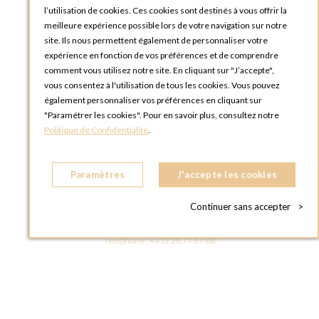
l’utilisation de cookies. Ces cookies sont destinés à vous offrir la
meilleure expérience possible lors de votre navigation sur notre
site. Ils nous permettent également de personnaliser votre
expérience en fonction de vos préférences et de comprendre
comment vous utilisez notre site. En cliquant sur "J’accepte",
vous consentez à l'utilisation de tous les cookies. Vous pouvez
OPTIONS LUXEMBOURG
également personnaliser vos préférences en cliquant sur
13 rue Paul Rischard
"Paramétrer les cookies". Pour en savoir plus, consultez notre
5324 Contern
Politique de Confidentialité
.
LUXEMBOURG
Téléphone :
+352 28 77 87 88
Paramètres
J'accepte les cookies
BOUTIQUE OPTIONS LUXEMBOURG
2, avenue Grand-Duc Jean
Continuer sans accepter
>
L - 1842 HOWALD LUXEMBOURG
LUXEMBOURG
Téléphone :
+352 28 77 87 88