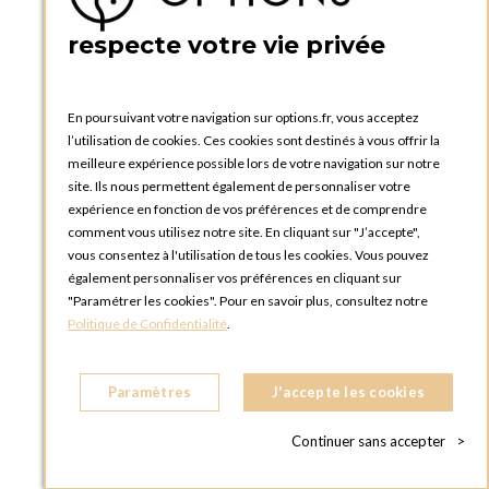
PRATIQUE
respecte votre vie privée
Catalogues et bons de commande
Blog Options
Tutoriels
En poursuivant votre navigation sur options.fr, vous acceptez
l’utilisation de cookies. Ces cookies sont destinés à vous offrir la
meilleure expérience possible lors de votre navigation sur notre
site. Ils nous permettent également de personnaliser votre
expérience en fonction de vos préférences et de comprendre
comment vous utilisez notre site. En cliquant sur "J’accepte",
vous consentez à l'utilisation de tous les cookies. Vous pouvez
OPTIONS LUXEMBOURG
également personnaliser vos préférences en cliquant sur
13 rue Paul Rischard
"Paramétrer les cookies". Pour en savoir plus, consultez notre
5324 Contern
Politique de Confidentialité
.
LUXEMBOURG
Téléphone :
+352 28 77 87 88
Paramètres
J'accepte les cookies
BOUTIQUE OPTIONS LUXEMBOURG
2, avenue Grand-Duc Jean
Continuer sans accepter
>
L - 1842 HOWALD LUXEMBOURG
LUXEMBOURG