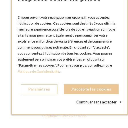
Catalogues et bons de commande
Blog Options
Tutoriels
En poursuivant votre navigation sur options.fr, vous acceptez
l’utilisation de cookies. Ces cookies sont destinés à vous offrir la
meilleure expérience possible lors de votre navigation sur notre
site. Ils nous permettent également de personnaliser votre
expérience en fonction de vos préférences et de comprendre
comment vous utilisez notre site. En cliquant sur "J’accepte",
vous consentez à l'utilisation de tous les cookies. Vous pouvez
OPTIONS LUXEMBOURG
également personnaliser vos préférences en cliquant sur
13 rue Paul Rischard
"Paramétrer les cookies". Pour en savoir plus, consultez notre
5324 Contern
Politique de Confidentialité
.
LUXEMBOURG
Téléphone :
+352 28 77 87 88
Paramètres
J'accepte les cookies
BOUTIQUE OPTIONS LUXEMBOURG
2, avenue Grand-Duc Jean
Continuer sans accepter
>
L - 1842 HOWALD LUXEMBOURG
LUXEMBOURG
Téléphone :
+352 28 77 87 88