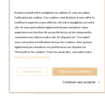
Catalogues et bons de commande
Blog Options
Tutoriels
En poursuivant votre navigation sur options.fr, vous acceptez
l’utilisation de cookies. Ces cookies sont destinés à vous offrir la
meilleure expérience possible lors de votre navigation sur notre
site. Ils nous permettent également de personnaliser votre
expérience en fonction de vos préférences et de comprendre
comment vous utilisez notre site. En cliquant sur "J’accepte",
vous consentez à l'utilisation de tous les cookies. Vous pouvez
OPTIONS LUXEMBOURG
également personnaliser vos préférences en cliquant sur
13 rue Paul Rischard
"Paramétrer les cookies". Pour en savoir plus, consultez notre
5324 Contern
Politique de Confidentialité
.
LUXEMBOURG
Téléphone :
+352 28 77 87 88
Paramètres
J'accepte les cookies
BOUTIQUE OPTIONS LUXEMBOURG
2, avenue Grand-Duc Jean
Continuer sans accepter
>
L - 1842 HOWALD LUXEMBOURG
LUXEMBOURG
Téléphone :
+352 28 77 87 88