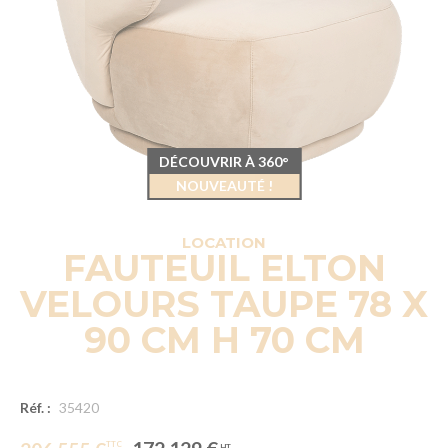
DÉCOUVRIR À 360°
NOUVEAUTÉ !
LOCATION
FAUTEUIL ELTON
VELOURS TAUPE 78 X
90 CM H 70 CM
Réf. :
35420