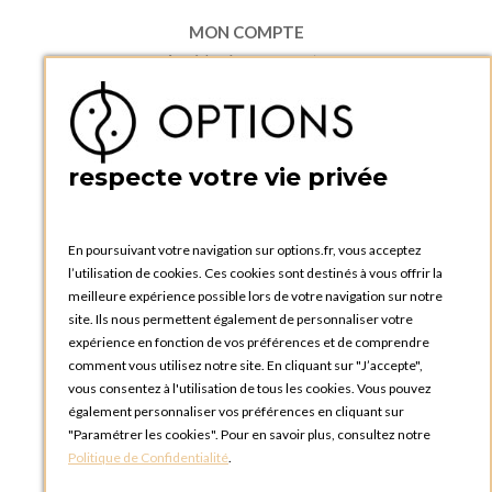
MON COMPTE
Accéder à mon compte
Ma liste d'envies
Créer un compte
PRATIQUE
respecte votre vie privée
Catalogues et bons de commande
Blog Options
Tutoriels
En poursuivant votre navigation sur options.fr, vous acceptez
l’utilisation de cookies. Ces cookies sont destinés à vous offrir la
meilleure expérience possible lors de votre navigation sur notre
site. Ils nous permettent également de personnaliser votre
expérience en fonction de vos préférences et de comprendre
comment vous utilisez notre site. En cliquant sur "J’accepte",
vous consentez à l'utilisation de tous les cookies. Vous pouvez
OPTIONS LUXEMBOURG
également personnaliser vos préférences en cliquant sur
13 rue Paul Rischard
"Paramétrer les cookies". Pour en savoir plus, consultez notre
5324 Contern
Politique de Confidentialité
.
LUXEMBOURG
Téléphone :
+352 28 77 87 88