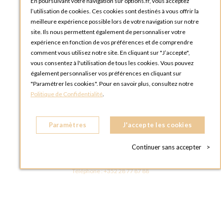
Tutoriels
En poursuivant votre navigation sur options.fr, vous acceptez
l’utilisation de cookies. Ces cookies sont destinés à vous offrir la
meilleure expérience possible lors de votre navigation sur notre
site. Ils nous permettent également de personnaliser votre
expérience en fonction de vos préférences et de comprendre
comment vous utilisez notre site. En cliquant sur "J’accepte",
vous consentez à l'utilisation de tous les cookies. Vous pouvez
OPTIONS LUXEMBOURG
également personnaliser vos préférences en cliquant sur
13 rue Paul Rischard
"Paramétrer les cookies". Pour en savoir plus, consultez notre
5324 Contern
Politique de Confidentialité
.
LUXEMBOURG
Téléphone :
+352 28 77 87 88
Paramètres
J'accepte les cookies
BOUTIQUE OPTIONS LUXEMBOURG
2, avenue Grand-Duc Jean
Continuer sans accepter
>
L - 1842 HOWALD LUXEMBOURG
LUXEMBOURG
Téléphone :
+352 28 77 87 88