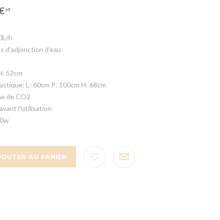
€
50L/h
s d'adjonction d'eau
H: 52cm
lastique: L: 60cm P: 100cm H: 68cm
nne de CO2
vant l'utilisation
00w
JOUTER AU PANIER