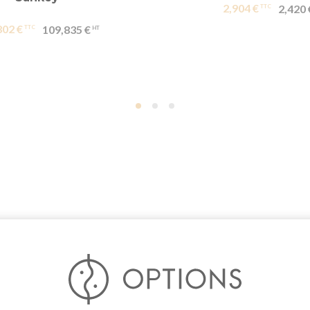
2,904 €
2,420 
802 €
109,835 €