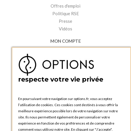
Offres d'emploi
Politique RSE
Presse
Vidéos
MON COMPTE
Accéder à mon compte
Ma liste d'envies
Créer un compte
PRATIQUE
respecte votre vie privée
Catalogues et bons de commande
Blog Options
Tutoriels
En poursuivant votre navigation sur options.fr, vous acceptez
l’utilisation de cookies. Ces cookies sont destinés à vous offrir la
meilleure expérience possible lors de votre navigation sur notre
site. Ils nous permettent également de personnaliser votre
expérience en fonction de vos préférences et de comprendre
comment vous utilisez notre site. En cliquant sur "J’accepte",