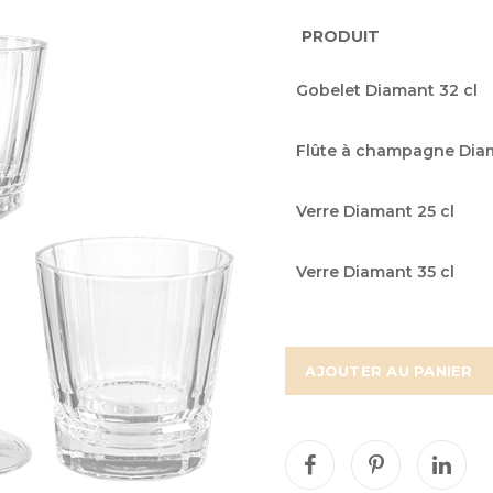
PRODUIT
Articles
Gobelet Diamant 32 cl
du
produit
Flûte à champagne Diam
groupé
Verre Diamant 25 cl
Verre Diamant 35 cl
AJOUTER AU PANIER