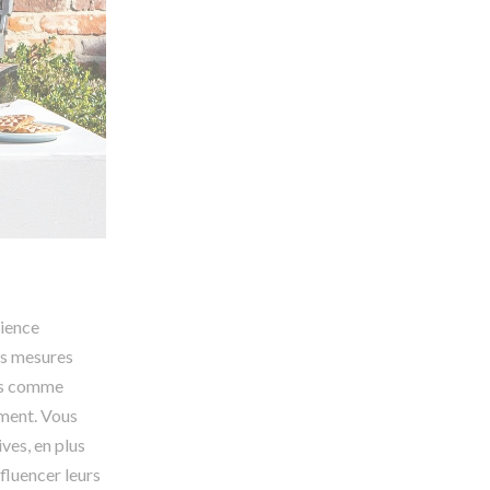
rience
es mesures
les comme
ement. Vous
ves, en plus
fluencer leurs