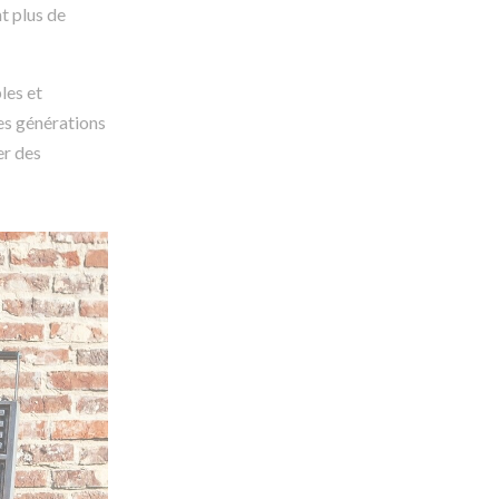
nt plus de
les et
es générations
er des