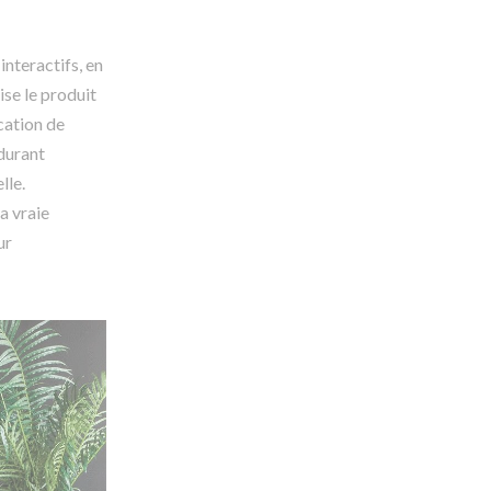
interactifs, en
se le produit
ocation de
durant
lle.
a vraie
ur