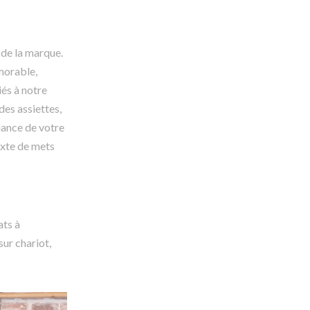
 de la marque.
morable,
iés à notre
des assiettes,
iance de votre
ixte de mets
ats à
ur chariot,