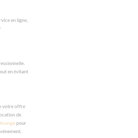
vice en ligne,
r
fessionnelle.
tout en évitant
e votre offre
location de
 lounge
pour
 événement.