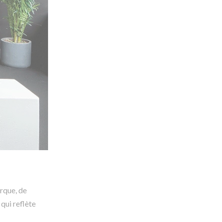
arque, de
qui reflète