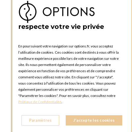
Ma liste d'envies
Créer un compte
PRATIQUE
respecte votre vie privée
Catalogues et bons de commande
Blog Options
Tutoriels
En poursuivant votre navigation sur options.fr, vous acceptez
l’utilisation de cookies. Ces cookies sont destinés à vous offrir la
meilleure expérience possible lors de votre navigation sur notre
site. Ils nous permettent également de personnaliser votre
expérience en fonction de vos préférences et de comprendre
comment vous utilisez notre site. En cliquant sur "J’accepte",
vous consentez à l'utilisation de tous les cookies. Vous pouvez
OPTIONS LUXEMBOURG
également personnaliser vos préférences en cliquant sur
13 rue Paul Rischard
"Paramétrer les cookies". Pour en savoir plus, consultez notre
5324 Contern
Politique de Confidentialité
.
LUXEMBOURG
Téléphone :
+352 28 77 87 88
Paramètres
J'accepte les cookies
BOUTIQUE OPTIONS LUXEMBOURG
2, avenue Grand-Duc Jean