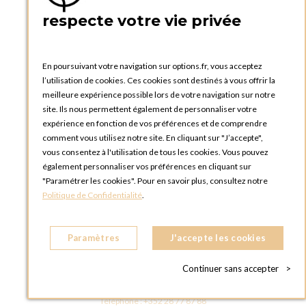
PRATIQUE
respecte votre vie privée
Catalogues et bons de commande
Blog Options
Tutoriels
En poursuivant votre navigation sur options.fr, vous acceptez
l’utilisation de cookies. Ces cookies sont destinés à vous offrir la
meilleure expérience possible lors de votre navigation sur notre
site. Ils nous permettent également de personnaliser votre
expérience en fonction de vos préférences et de comprendre
comment vous utilisez notre site. En cliquant sur "J’accepte",
vous consentez à l'utilisation de tous les cookies. Vous pouvez
OPTIONS LUXEMBOURG
également personnaliser vos préférences en cliquant sur
13 rue Paul Rischard
"Paramétrer les cookies". Pour en savoir plus, consultez notre
5324 Contern
Politique de Confidentialité
.
LUXEMBOURG
Téléphone :
+352 28 77 87 88
Paramètres
J'accepte les cookies
BOUTIQUE OPTIONS LUXEMBOURG
2, avenue Grand-Duc Jean
Continuer sans accepter
>
L - 1842 HOWALD LUXEMBOURG
LUXEMBOURG
Téléphone :
+352 28 77 87 88