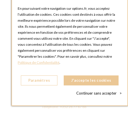
Blog Options
Tutoriels
En poursuivant votre navigation sur options.fr, vous acceptez
l’utilisation de cookies. Ces cookies sont destinés à vous offrir la
meilleure expérience possible lors de votre navigation sur notre
site. Ils nous permettent également de personnaliser votre
expérience en fonction de vos préférences et de comprendre
comment vous utilisez notre site. En cliquant sur "J’accepte",
vous consentez à l'utilisation de tous les cookies. Vous pouvez
OPTIONS LUXEMBOURG
également personnaliser vos préférences en cliquant sur
13 rue Paul Rischard
"Paramétrer les cookies". Pour en savoir plus, consultez notre
5324 Contern
Politique de Confidentialité
.
LUXEMBOURG
Téléphone :
+352 28 77 87 88
Paramètres
J'accepte les cookies
BOUTIQUE OPTIONS LUXEMBOURG
2, avenue Grand-Duc Jean
Continuer sans accepter
>
L - 1842 HOWALD LUXEMBOURG
LUXEMBOURG
Téléphone :
+352 28 77 87 88