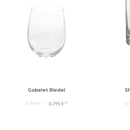
Gobelet Riedel
Sh
0,949 €
0,
0,791 €