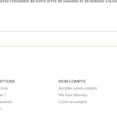
rez l'ensemble de notre offre de vaisselle et de mobilier à la lo
OPTIONS
MON COMPTE
tions
Accéder à mon compte
er ?
Ma liste d'envies
umaines
Créer un compte
i