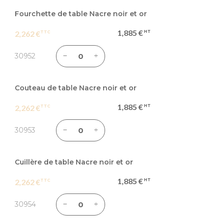
Articles
du
Fourchette de table Nacre noir et or
produit
1,885 €
2,262 €
groupé
30952
Couteau de table Nacre noir et or
1,885 €
2,262 €
30953
Cuillère de table Nacre noir et or
1,885 €
2,262 €
30954