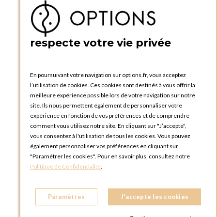
Ma liste d'envies
Créer un compte
PRATIQUE
respecte votre vie privée
Catalogues et bons de commande
Blog Options
Tutoriels
En poursuivant votre navigation sur options.fr, vous acceptez
l’utilisation de cookies. Ces cookies sont destinés à vous offrir la
meilleure expérience possible lors de votre navigation sur notre
site. Ils nous permettent également de personnaliser votre
expérience en fonction de vos préférences et de comprendre
comment vous utilisez notre site. En cliquant sur "J’accepte",
vous consentez à l'utilisation de tous les cookies. Vous pouvez
OPTIONS LUXEMBOURG
également personnaliser vos préférences en cliquant sur
13 rue Paul Rischard
"Paramétrer les cookies". Pour en savoir plus, consultez notre
5324 Contern
Politique de Confidentialité
.
LUXEMBOURG
Téléphone :
+352 28 77 87 88
Paramètres
J'accepte les cookies
BOUTIQUE OPTIONS LUXEMBOURG
2, avenue Grand-Duc Jean