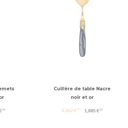
remets
Cuillère de table Nacre
or
noir et or
2,262 €
€
1,885 €