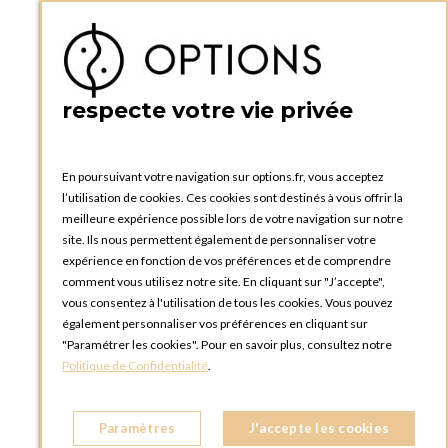
Accéder à mon compte
Ma liste d'envies
Créer un compte
PRATIQUE
respecte votre vie privée
Catalogues et bons de commande
Blog Options
Tutoriels
En poursuivant votre navigation sur options.fr, vous acceptez
l’utilisation de cookies. Ces cookies sont destinés à vous offrir la
meilleure expérience possible lors de votre navigation sur notre
site. Ils nous permettent également de personnaliser votre
expérience en fonction de vos préférences et de comprendre
comment vous utilisez notre site. En cliquant sur "J’accepte",
vous consentez à l'utilisation de tous les cookies. Vous pouvez
OPTIONS LUXEMBOURG
également personnaliser vos préférences en cliquant sur
13 rue Paul Rischard
"Paramétrer les cookies". Pour en savoir plus, consultez notre
5324 Contern
Politique de Confidentialité
.
LUXEMBOURG
Téléphone :
+352 28 77 87 88
Paramètres
J'accepte les cookies
BOUTIQUE OPTIONS LUXEMBOURG