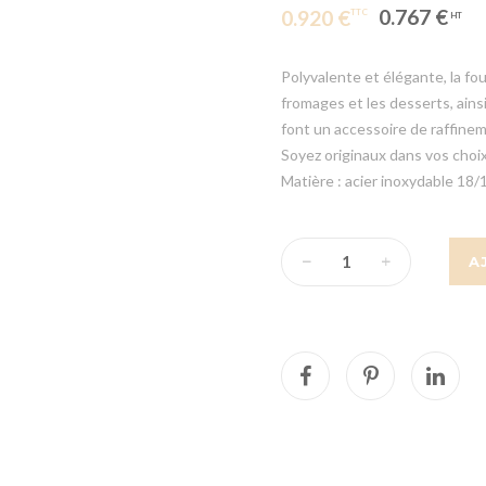
0.767 €
0.920 €
Polyvalente et élégante, la fo
fromages et les desserts, ains
font un accessoire de raffinem
Soyez originaux dans vos choix
Matière : acier inoxydable 18/
A