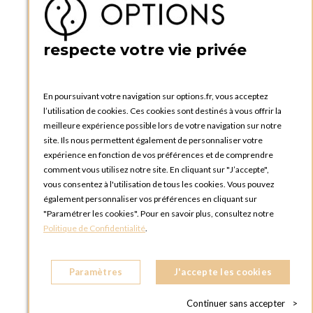
Créer un compte
PRATIQUE
respecte votre vie privée
Catalogues et bons de commande
Blog Options
Tutoriels
En poursuivant votre navigation sur options.fr, vous acceptez
l’utilisation de cookies. Ces cookies sont destinés à vous offrir la
meilleure expérience possible lors de votre navigation sur notre
site. Ils nous permettent également de personnaliser votre
expérience en fonction de vos préférences et de comprendre
comment vous utilisez notre site. En cliquant sur "J’accepte",
vous consentez à l'utilisation de tous les cookies. Vous pouvez
OPTIONS LUXEMBOURG
également personnaliser vos préférences en cliquant sur
13 rue Paul Rischard
"Paramétrer les cookies". Pour en savoir plus, consultez notre
5324 Contern
Politique de Confidentialité
.
LUXEMBOURG
Téléphone :
+352 28 77 87 88
Paramètres
J'accepte les cookies
BOUTIQUE OPTIONS LUXEMBOURG
2, avenue Grand-Duc Jean
Continuer sans accepter
>
L - 1842 HOWALD LUXEMBOURG