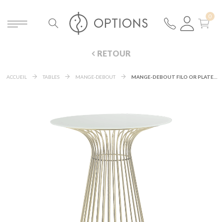
RETOUR
ACCUEIL
TABLES
MANGE-DEBOUT
MANGE-DEBOUT FILO OR PLATEAU BLANC Ø 65 CM H 104 CM