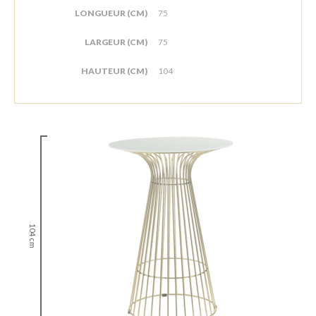
LONGUEUR (CM)
75
LARGEUR (CM)
75
HAUTEUR (CM)
104
104 cm