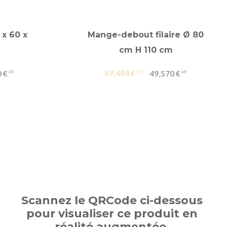
 x 60 x
Mange-debout filaire Ø 80
cm H 110 cm
59,484 €
 €
49,570 €
Scannez le QRCode ci-dessous
pour visualiser ce produit en
réalité augmentée.