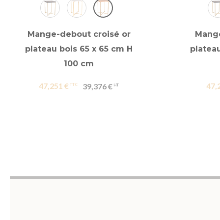
Mange-debout croisé or
Mange
plateau bois 65 x 65 cm H
platea
100 cm
47,251 €
47,
39,376 €