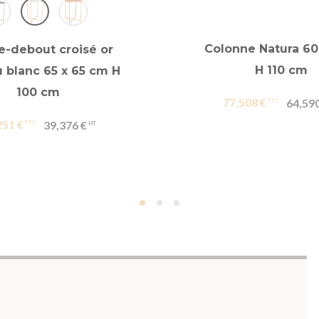
Colonne Natura 60
-debout croisé or
H 110 cm
u blanc 65 x 65 cm H
100 cm
77,508 €
64,590
251 €
39,376 €