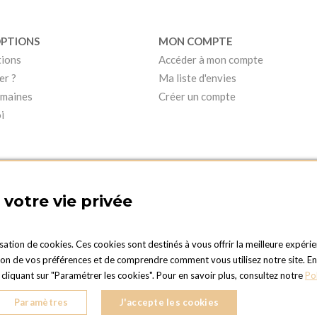
OPTIONS
MON COMPTE
tions
Accéder à mon compte
er ?
Ma liste d'envies
umaines
Créer un compte
i
votre vie privée
isation de cookies. Ces cookies sont destinés à vous offrir la meilleure expérie
 de vos préférences et de comprendre comment vous utilisez notre site. En cli
PTIONS LUXEMBOURG
liquant sur "Paramétrer les cookies". Pour en savoir plus, consultez notre
Po
Duc Jean
LD LUXEMBOURG
Paramètres
J'accepte les cookies