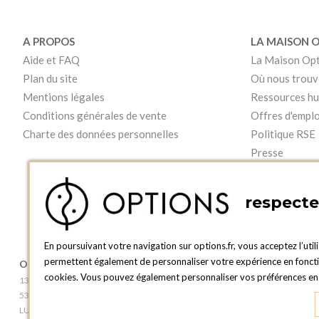
A PROPOS
LA MAISON 
Aide et FAQ
La Maison Op
Plan du site
Où nous trouv
Mentions légales
Ressources h
Conditions générales de vente
Offres d'emplo
Charte des données personnelles
Politique RSE
Presse
Vidéos
respecte 
En poursuivant votre navigation sur options.fr, vous acceptez l’util
permettent également de personnaliser votre expérience en fonction
OPTIONS LUXEMBOURG
BOUTIQUE O
cookies. Vous pouvez également personnaliser vos préférences en c
13 rue Paul Rischard
2, avenue Grand-
5324 Contern
L - 1842 HOWA
LUXEMBOURG
LUXEMBOURG