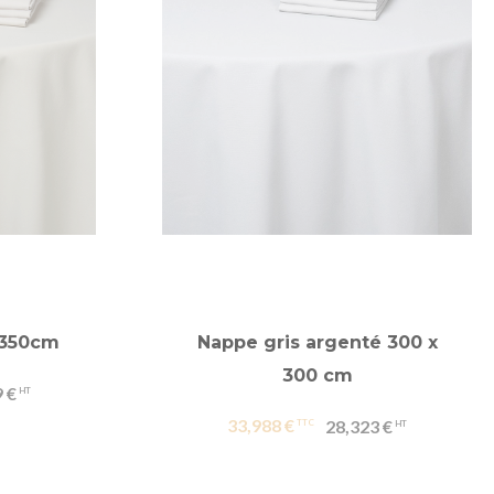
x350cm
Nappe gris argenté 300 x
300 cm
 €
33,988 €
28,323 €