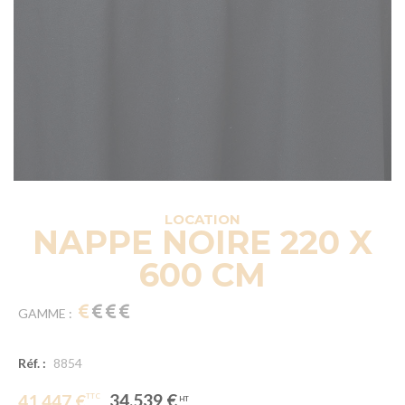
LOCATION
NAPPE NOIRE 220 X
600 CM
GAMME :
Réf. :
8854
34.539 €
41.447 €