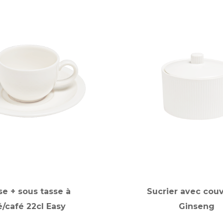
se + sous tasse à
Sucrier avec cou
é/café 22cl Easy
Ginseng