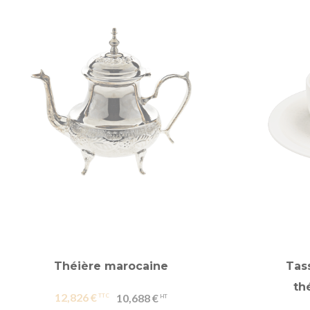
Théière marocaine
Tas
th
12,826 €
10,688 €