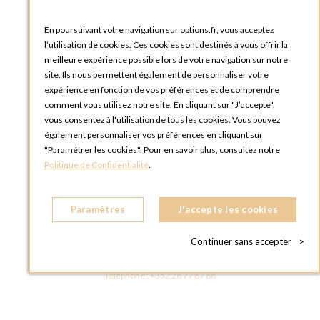
Blog Options
Tutoriels
En poursuivant votre navigation sur options.fr, vous acceptez
l’utilisation de cookies. Ces cookies sont destinés à vous offrir la
meilleure expérience possible lors de votre navigation sur notre
site. Ils nous permettent également de personnaliser votre
expérience en fonction de vos préférences et de comprendre
comment vous utilisez notre site. En cliquant sur "J’accepte",
vous consentez à l'utilisation de tous les cookies. Vous pouvez
OPTIONS LUXEMBOURG
également personnaliser vos préférences en cliquant sur
13 rue Paul Rischard
"Paramétrer les cookies". Pour en savoir plus, consultez notre
5324 Contern
Politique de Confidentialité
.
LUXEMBOURG
Téléphone :
+352 28 77 87 88
Paramètres
J'accepte les cookies
BOUTIQUE OPTIONS LUXEMBOURG
2, avenue Grand-Duc Jean
Continuer sans accepter
>
L - 1842 HOWALD LUXEMBOURG
LUXEMBOURG
Téléphone :
+352 28 77 87 88