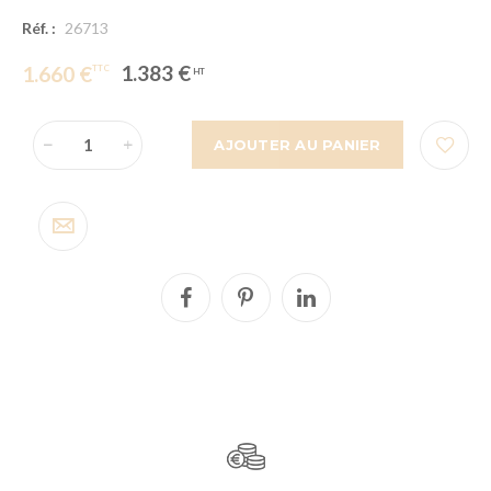
Réf. :
26713
1.383 €
1.660 €
AJOUTER AU PANIER