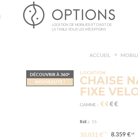
E
LOCATION DE MOBILIER ET D’ART DE
LA TABLE POUR LES RÉCEPTIONS
ACCUEIL
MOBIL
LOCATION
DÉCOUVRIR À 360°
CHAISE N
NOUVEAUTÉ !
FIXE VEL
GAMME :
Réf. :
55
8.359 €
10.031 €