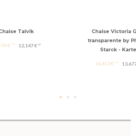
Chaise Talvik
Chaise Victoria 
transparente by Ph
576 €
12,147 €
Starck - Karte
16,412 €
13,677