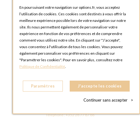
Tutoriels
En poursuivant votre navigation sur options.fr, vous acceptez
l’utilisation de cookies. Ces cookies sont destinés à vous offrir la
meilleure expérience possible lors de votre navigation sur notre
site. Ils nous permettent également de personnaliser votre
expérience en fonction de vos préférences et de comprendre
comment vous utilisez notre site. En cliquant sur "J’accepte",
vous consentez à l'utilisation de tous les cookies. Vous pouvez
OPTIONS LUXEMBOURG
également personnaliser vos préférences en cliquant sur
13 rue Paul Rischard
"Paramétrer les cookies". Pour en savoir plus, consultez notre
5324 Contern
Politique de Confidentialité
.
LUXEMBOURG
Téléphone :
+352 28 77 87 88
Paramètres
J'accepte les cookies
BOUTIQUE OPTIONS LUXEMBOURG
2, avenue Grand-Duc Jean
Continuer sans accepter
>
L - 1842 HOWALD LUXEMBOURG
LUXEMBOURG
Téléphone :
+352 28 77 87 88