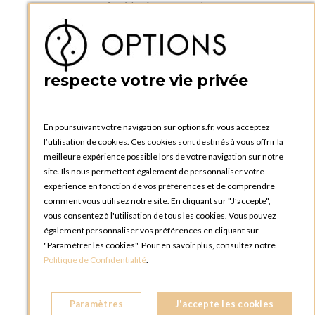
Accéder à mon compte
Ma liste d'envies
Créer un compte
PRATIQUE
respecte votre vie privée
Catalogues et bons de commande
Blog Options
Tutoriels
En poursuivant votre navigation sur options.fr, vous acceptez
l’utilisation de cookies. Ces cookies sont destinés à vous offrir la
meilleure expérience possible lors de votre navigation sur notre
site. Ils nous permettent également de personnaliser votre
expérience en fonction de vos préférences et de comprendre
comment vous utilisez notre site. En cliquant sur "J’accepte",
vous consentez à l'utilisation de tous les cookies. Vous pouvez
OPTIONS LUXEMBOURG
également personnaliser vos préférences en cliquant sur
13 rue Paul Rischard
"Paramétrer les cookies". Pour en savoir plus, consultez notre
5324 Contern
Politique de Confidentialité
.
LUXEMBOURG
Téléphone :
+352 28 77 87 88
Paramètres
J'accepte les cookies
BOUTIQUE OPTIONS LUXEMBOURG