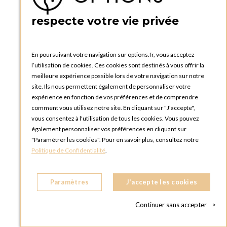
PRATIQUE
respecte votre vie privée
Catalogues et bons de commande
Blog Options
Tutoriels
En poursuivant votre navigation sur options.fr, vous acceptez
l’utilisation de cookies. Ces cookies sont destinés à vous offrir la
meilleure expérience possible lors de votre navigation sur notre
site. Ils nous permettent également de personnaliser votre
expérience en fonction de vos préférences et de comprendre
comment vous utilisez notre site. En cliquant sur "J’accepte",
vous consentez à l'utilisation de tous les cookies. Vous pouvez
OPTIONS LUXEMBOURG
également personnaliser vos préférences en cliquant sur
13 rue Paul Rischard
"Paramétrer les cookies". Pour en savoir plus, consultez notre
5324 Contern
Politique de Confidentialité
.
LUXEMBOURG
Téléphone :
+352 28 77 87 88
Paramètres
J'accepte les cookies
BOUTIQUE OPTIONS LUXEMBOURG
2, avenue Grand-Duc Jean
Continuer sans accepter
>
L - 1842 HOWALD LUXEMBOURG
LUXEMBOURG