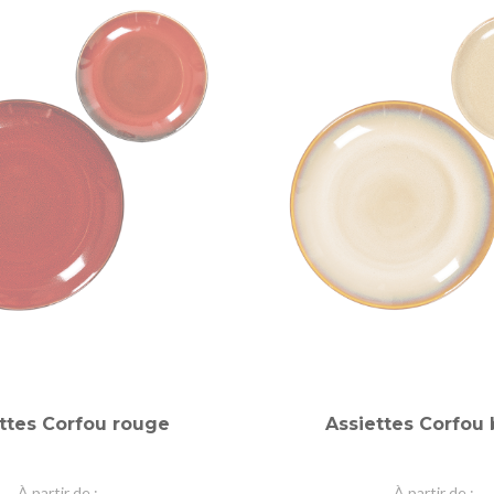
ttes Corfou rouge
Assiettes Corfou
À partir de
À partir de