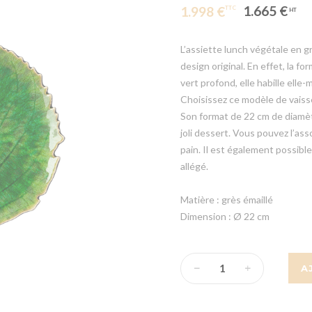
1.665 €
1.998 €
L’assiette lunch végétale en grè
design original. En effet, la fo
vert profond, elle habille ell
Choisissez ce modèle de vaisse
Son format de 22 cm de diamè
joli dessert. Vous pouvez l’a
pain. Il est également possible
allégé.
Matière : grès émaillé
Dimension : Ø 22 cm
A