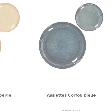
 beige
Assiettes Corfou bleue
À partir de