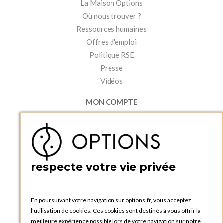
La Maison Options
Où nous trouver ?
Ressources humaines
Offres d'emploi
Politique RSE
Presse
Vidéos
MON COMPTE
Accéder à mon compte
Ma liste d'envies
Créer un compte
PRATIQUE
respecte votre vie privée
Catalogues et bons de commande
Blog Options
Tutoriels
En poursuivant votre navigation sur options.fr, vous acceptez
l’utilisation de cookies. Ces cookies sont destinés à vous offrir la
meilleure expérience possible lors de votre navigation sur notre