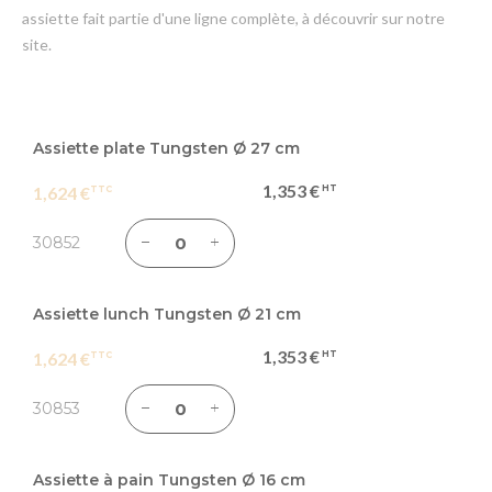
assiette fait partie d'une ligne complète, à découvrir sur notre
site.
Articles
du
Assiette plate Tungsten Ø 27 cm
produit
1,353 €
1,624 €
groupé
30852
Assiette lunch Tungsten Ø 21 cm
1,353 €
1,624 €
30853
Assiette à pain Tungsten Ø 16 cm