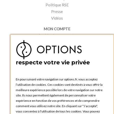
Politique RSE
Presse
Vidéos
MON COMPTE
Accéder à mon compte
Ma liste d'envies
Créer un compte
PRATIQUE
respecte votre vie privée
Catalogues et bons de commande
Blog Options
Tutoriels
En poursuivant votre navigation sur options.fr, vous acceptez
l’utilisation de cookies. Ces cookies sont destinés à vous offrir la
meilleure expérience possible lors de votre navigation sur notre
site. Ils nous permettent également de personnaliser votre
expérience en fonction de vos préférences et de comprendre
comment vous utilisez notre site. En cliquant sur "J’accepte",
vous consentez à l'utilisation de tous les cookies. Vous pouvez
OPTIONS LUXEMBOURG