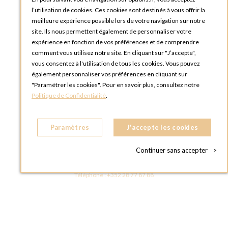
l’utilisation de cookies. Ces cookies sont destinés à vous offrir la
meilleure expérience possible lors de votre navigation sur notre
site. Ils nous permettent également de personnaliser votre
expérience en fonction de vos préférences et de comprendre
comment vous utilisez notre site. En cliquant sur "J’accepte",
vous consentez à l'utilisation de tous les cookies. Vous pouvez
OPTIONS LUXEMBOURG
également personnaliser vos préférences en cliquant sur
13 rue Paul Rischard
"Paramétrer les cookies". Pour en savoir plus, consultez notre
5324 Contern
Politique de Confidentialité
.
LUXEMBOURG
Téléphone :
+352 28 77 87 88
Paramètres
J'accepte les cookies
BOUTIQUE OPTIONS LUXEMBOURG
2, avenue Grand-Duc Jean
Continuer sans accepter
>
L - 1842 HOWALD LUXEMBOURG
LUXEMBOURG
Téléphone :
+352 28 77 87 88