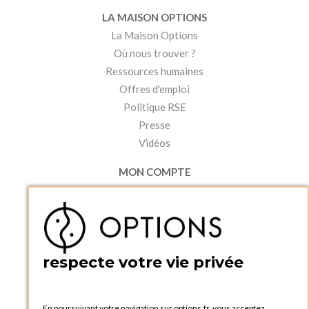
LA MAISON OPTIONS
La Maison Options
Où nous trouver ?
Ressources humaines
Offres d'emploi
Politique RSE
Presse
Vidéos
MON COMPTE
Accéder à mon compte
Ma liste d'envies
Créer un compte
PRATIQUE
respecte votre vie privée
Catalogues et bons de commande
Blog Options
Tutoriels
En poursuivant votre navigation sur options.fr, vous acceptez