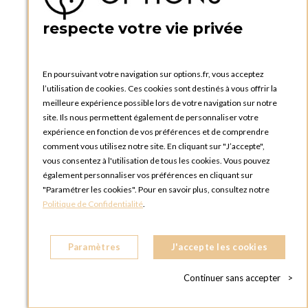
PRATIQUE
respecte votre vie privée
Catalogues et bons de commande
Blog Options
Tutoriels
En poursuivant votre navigation sur options.fr, vous acceptez
l’utilisation de cookies. Ces cookies sont destinés à vous offrir la
meilleure expérience possible lors de votre navigation sur notre
site. Ils nous permettent également de personnaliser votre
expérience en fonction de vos préférences et de comprendre
comment vous utilisez notre site. En cliquant sur "J’accepte",
vous consentez à l'utilisation de tous les cookies. Vous pouvez
OPTIONS LUXEMBOURG
également personnaliser vos préférences en cliquant sur
13 rue Paul Rischard
"Paramétrer les cookies". Pour en savoir plus, consultez notre
5324 Contern
Politique de Confidentialité
.
LUXEMBOURG
Téléphone :
+352 28 77 87 88
Paramètres
J'accepte les cookies
BOUTIQUE OPTIONS LUXEMBOURG
2, avenue Grand-Duc Jean
Continuer sans accepter
>
L - 1842 HOWALD LUXEMBOURG
LUXEMBOURG